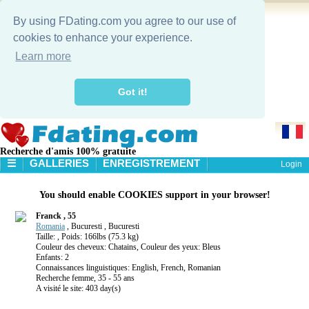
By using FDating.com you agree to our use of
cookies to enhance your experience.
Learn more
Got it!
Recherche d'amis 100% gratuite
☰
GALLERIES
ENREGISTREMENT
Login
ACCUEIL
You should enable COOKIES support in your browser!
GALLERIES
RECHERCHE
Franck , 55
Romania
, Bucuresti , Bucuresti
Taille: , Poids: 166lbs (75.3 kg)
Couleur des cheveux: Chatains, Couleur des yeux: Bleus
Enfants: 2
Connaissances linguistiques: English, French, Romanian
Recherche femme, 35 - 55 ans
A visité le site: 403 day(s)