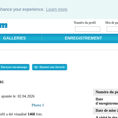
enhance your experience.
Learn more
Numéro du profil
Mot de pa
GALLERIES
ENREGISTREMENT
Envoyer un message
Ajouter aux favoris
 61
Numéro du pr
 ajoutée le:
02.04.2026
Date
d'enregistrem
Photo 1
Date de mise 
ofil a été visualisé
1468
fois.
A visité le site