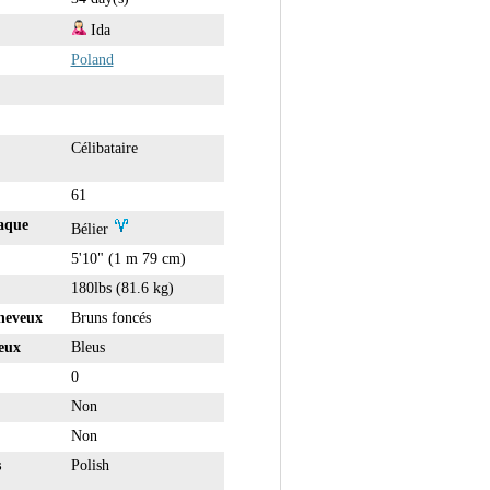
Ida
Poland
Célibataire
61
aque
Bélier
5'10" (1 m 79 cm)
180lbs (81.6 kg)
heveux
Bruns foncés
eux
Bleus
0
Non
Non
s
Polish