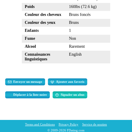
Poids
160lbs (72.6 kg)
Couleur des cheveux
Bruns foncés
Couleur des yeux
Bruns
Enfants
1
Fume
Non
Alcool
Rarement
Connaissances
English
linguistiques
Envoyer un message
Ajouter aux favoris
Déplacer à la liste noire
Signaler un abus
Terms and Conditions
Privacy Policy
Service de soutien
© 2009-2026 FDating.com