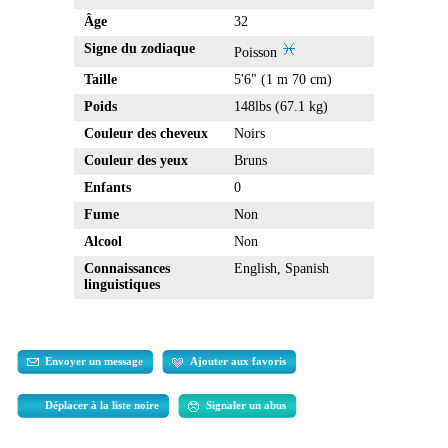
Âge
32
Signe du zodiaque
Poisson
Taille
5'6" (1 m 70 cm)
Poids
148lbs (67.1 kg)
Couleur des cheveux
Noirs
Couleur des yeux
Bruns
Enfants
0
Fume
Non
Alcool
Non
Connaissances
English, Spanish
linguistiques
Envoyer un message
Ajouter aux favoris
Déplacer à la liste noire
Signaler un abus